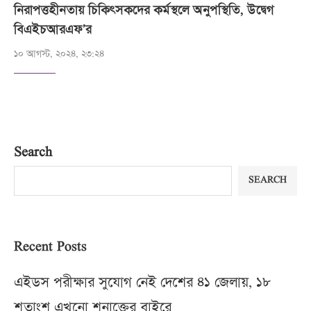
নিরাপত্তহীনতায় চিকিৎসকদের কর্মস্থলে অনুপস্থিতি, উদ্বেগ
বিএইচআরএফ’র
১০ আগস্ট, ২০২৪, ২৩:২৪
Search
SEARCH
Recent Posts
এইডস পরীক্ষার সুযোগ নেই দেশের ৪১ জেলায়, ১৮
শতাংশ এখনো শনাক্তের বাইরে