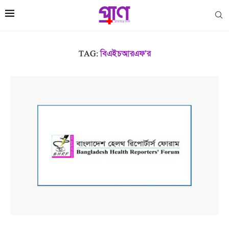
TAG:
বিএইচআরএফ’র