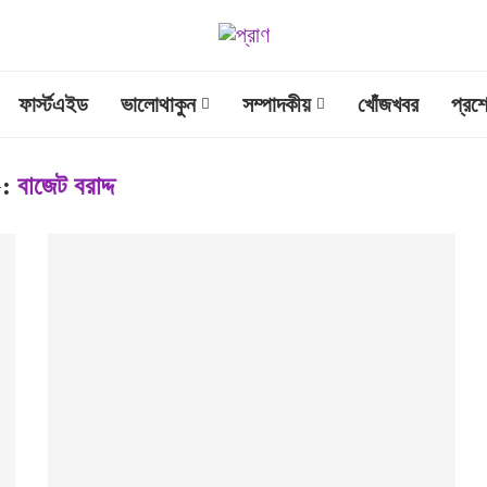
ফার্স্টএইড
ভালোথাকুন
সম্পাদকীয়
খোঁজখবর
প্রশ
G:
বাজেট বরাদ্দ