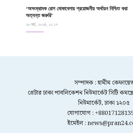
‘অসংক্রামক রোগ মোকাবেলায় প্রয়োজনীয় অর্থায়ন নিশ্চিত করা
অত্যন্ত জরুরি’
২৮ মার্চ, ২০২৪, ০১:১৭
সম্পাদক : হামীম কেফায়ে
গ্রেটার ঢাকা পাবলিকেশন নিউমার্কেট সিটি কমপ্লেক
নিউমার্কেট, ঢাকা ১২০৫
যোগাযোগ : +8801712813
ইমেইল : news@pran24.