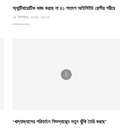
অ্যান্টিবায়োটিক কাজ করছে না ৪১ শতাংশ আইসিইউ রোগীর শরীরে
২৫ নভেম্বর, ২০২৫, ০৩:২৫
‘খাদ্যাভ্যাসের পরিবর্তনে শিশুস্বাস্থ্যে নতুন ঝুঁকি তৈরি করছে’