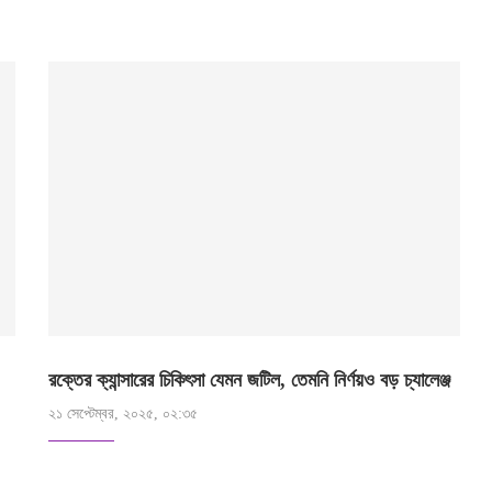
রক্তের ক্যান্সারের চিকিৎসা যেমন জটিল, তেমনি নির্ণয়ও বড় চ্যালেঞ্জ
২১ সেপ্টেম্বর, ২০২৫, ০২:৩৫