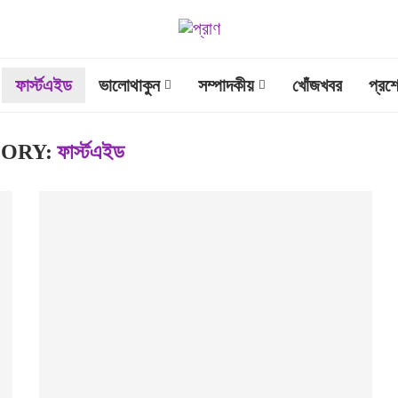
ফার্স্টএইড
ভালোথাকুন
সম্পাদকীয়
খোঁজখবর
প্রশ
ORY:
ফার্স্টএইড