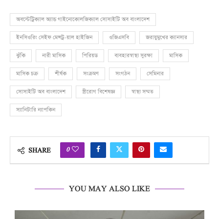
অবস্টেট্রিক্যাল অ্যান্ড গাইনোকোলজিক্যাল সোসাইটি অব বাংলাদেশ
ইনসিওরিং সেইফ মেন্সট্র–য়াল হাইজিন
ওজিএসবি
জরায়ুমুখের ক্যানসার
ঝুঁকি
নারী মাসিক
পিরিয়ড
ব্যবহারস্বাস্থ্য সুরক্ষা
মাসিক
মাসিক চক্র
শীর্ষক
সংক্রমণ
সংগঠন
সেমিনার
সোসাইটি অব বাংলাদেশ
স্ত্রীরোগ বিশেষজ্ঞ
স্বাস্থ্য সম্মত
স্যানিটারি ন্যাপকিন
0
SHARE
YOU MAY ALSO LIKE