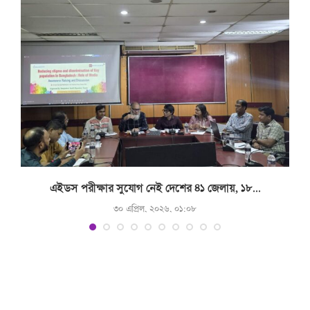
.
এইডস পরীক্ষার সুযোগ নেই দেশের ৪১ জেলায়, ১৮...
৩০ এপ্রিল, ২০২৬, ০১:০৮