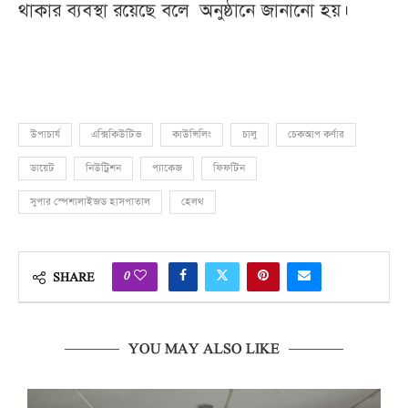
থাকার ব্যবস্থা রয়েছে বলে অনুষ্ঠানে জানানো হয়।
উপাচার্য
এক্সিকিউটিভ
কাউন্সিলিং
চালু
চেকআপ কর্ণার
ডায়েট
নিউট্রিশন
প্যাকেজ
ফিফটিন
সুপার স্পেশালাইজড হাসপাতাল
হেলথ
0
SHARE
YOU MAY ALSO LIKE