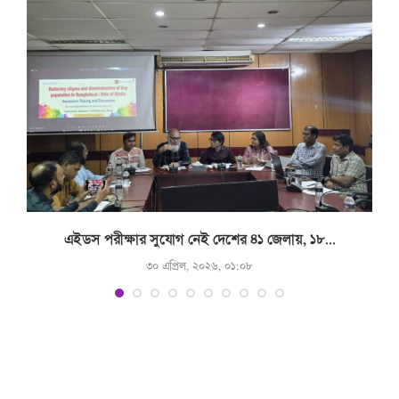
.
এইডস পরীক্ষার সুযোগ নেই দেশের ৪১ জেলায়, ১৮...
৩০ এপ্রিল, ২০২৬, ০১:০৮