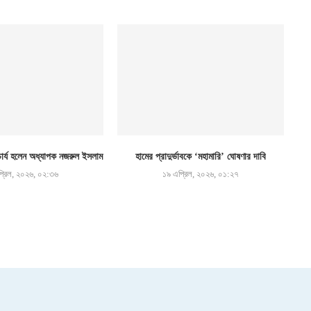
র্য হলেন অধ্যাপক নজরুল ইসলাম
হামের প্রাদুর্ভাবকে ‘মহামারি’ ঘোষণার দাবি
্রিল, ২০২৬, ০২:৩৬
১৯ এপ্রিল, ২০২৬, ০১:২৭