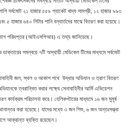
িশেষজ্ঞ চিকিৎসকদের সমন্বয়ে সাতটি অস্থায়ী মেডিকেল টিমের
শি সর্বমোট ২১ হাজার ৫৫৯ প্যাকেট খাদ্য সামগ্রী, ১২ হাজার ৯৯৩
বং ৫ হাজার ৬৪০ লিটার পানি বন্যার্তদের মাঝে বিতরণ করা হয়েছে।
যোগ পরিদপ্তর (আইএসপিআর) এ তথ্য জানিয়েছে।
 ডাক্তারের সমন্বয়ে ৭টি অস্থায়ী মেডিকেল টিমের মাধ্যমে সর্বমোট
নাবাহিনী জল, স্থল ও আকাশ পথে উদ্ধার অভিযান ও ত্রাণ বিতরণ
িযানকে ত্বরান্বিত করার লক্ষ্যে সেনাবাহিনীর আর্মি এভিয়েশন
িতরণ কার্যক্রম পরিচালনা করে। হেলিকপ্টারের মাধ্যমে ১৬ জন মুমূর্ষ
 স্থানান্তর করা হয়েছে। যাদের মধ্যে ৩ জন শিশু, ৬ জন অন্তঃসত্ত্বা
রোগে আক্রান্ত ব্যক্তি রয়েছেন।