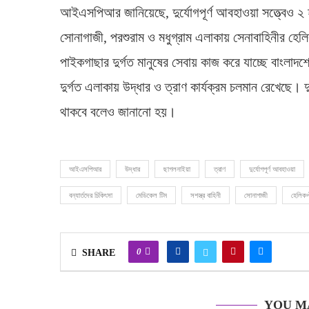
আইএসপিআর জানিয়েছে, দুর্যোগপূর্ণ আবহাওয়া সত্ত্বেও ২
সোনাগাজী, পরশুরাম ও মধুগ্রাম এলাকায় সেনাবাহিনীর হেল
পাইকগাছার দুর্গত মানুষের সেবায় কাজ করে যাচ্ছে বাংলাদ
দুর্গত এলাকায় উদ্ধার ও ত্রাণ কার্যক্রম চলমান রেখেছে। দুর
থাকবে বলেও জানানো হয়।
আইএসপিআর
উদ্ধার
ছাগলনাইয়া
ত্রাণ
দুর্যোগপূর্ণ আবহাওয়া
বন্যার্তদের চিকিৎসা
মেডিকেল টিম
সশস্ত্র বাহিনী
সোনাগাজী
হেলিকপ
0
SHARE
YOU M