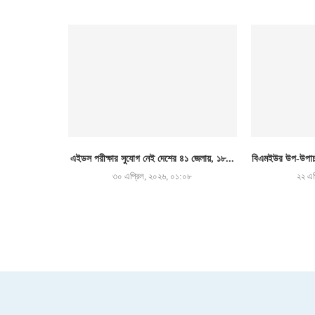
এইডস পরীক্ষার সুযোগ নেই দেশের ৪১ জেলায়, ১৮...
বিএমইউর উপ-উপাচা
৩০ এপ্রিল, ২০২৬, ০১:০৮
২২ এপ