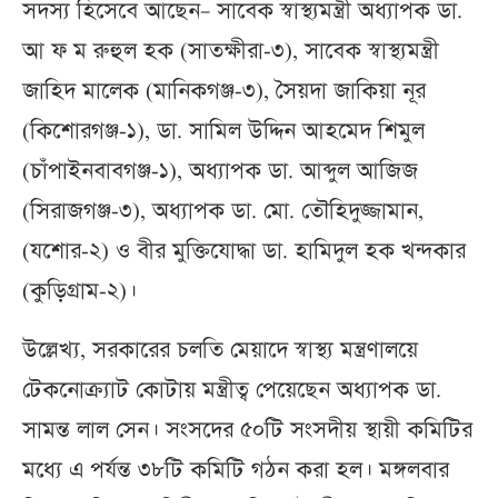
সদস্য হিসেবে আছেন– সাবেক স্বাস্থ্যমন্ত্রী অধ্যাপক ডা.
আ ফ ম রুহুল হক (সাতক্ষীরা-৩), সাবেক স্বাস্থ্যমন্ত্রী
জাহিদ মালেক (মানিকগঞ্জ-৩), সৈয়দা জাকিয়া নূর
(কিশোরগঞ্জ-১), ডা. সামিল উদ্দিন আহমেদ শিমুল
(চাঁপাইনবাবগঞ্জ-১), অধ্যাপক ডা. আব্দুল আজিজ
(সিরাজগঞ্জ-৩), অধ্যাপক ডা. মো. তৌহিদুজ্জামান,
(যশোর-২) ও বীর মুক্তিযোদ্ধা ডা. হামিদুল হক খন্দকার
(কুড়িগ্রাম-২)।
উল্লেখ্য, সরকারের চলতি মেয়াদে স্বাস্থ্য মন্ত্রণালয়ে
টেকনোক্র্যাট কোটায় মন্ত্রীত্ব পেয়েছেন অধ্যাপক ডা.
সামন্ত লাল সেন। সংসদের ৫০টি সংসদীয় স্থায়ী কমিটির
মধ্যে এ পর্যন্ত ৩৮টি কমিটি গঠন করা হল। মঙ্গলবার