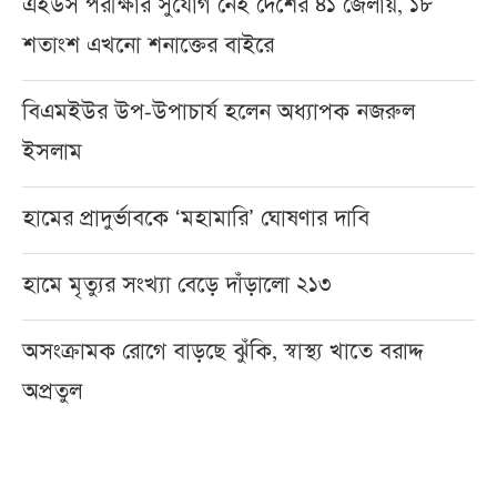
এইডস পরীক্ষার সুযোগ নেই দেশের ৪১ জেলায়, ১৮
শতাংশ এখনো শনাক্তের বাইরে
বিএমইউর উপ-উপাচার্য হলেন অধ্যাপক নজরুল
ইসলাম
হামের প্রাদুর্ভাবকে ‘মহামারি’ ঘোষণার দাবি
হামে মৃত্যুর সংখ্যা বেড়ে দাঁড়ালো ২১৩
অসংক্রামক রোগে বাড়ছে ঝুঁকি, স্বাস্থ্য খাতে বরাদ্দ
অপ্রতুল