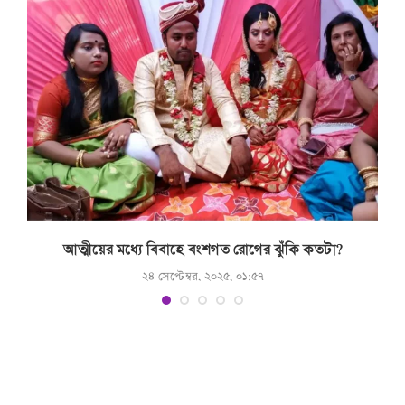
আত্মীয়ের মধ্যে বিবাহে বংশগত রোগের ঝুঁকি কতটা?
২৪ সেপ্টেম্বর, ২০২৫, ০১:৫৭