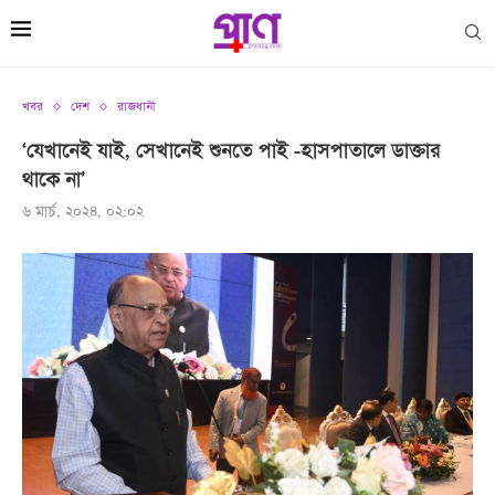
খবর
দেশ
রাজধানী
‘যেখানেই যাই, সেখানেই শুনতে পাই -হাসপাতালে ডাক্তার
থাকে না’
৬ মার্চ, ২০২৪, ০২:০২