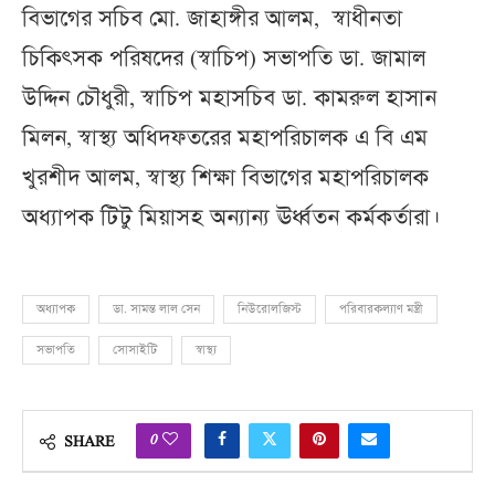
বিভাগের সচিব মো. জাহাঙ্গীর আলম, স্বাধীনতা
চিকিৎসক পরিষদের (স্বাচিপ) সভাপতি ডা. জামাল
উদ্দিন চৌধুরী, স্বাচিপ মহাসচিব ডা. কামরুল হাসান
মিলন, স্বাস্থ্য অধিদফতরের মহাপরিচালক এ বি এম
খুরশীদ আলম, স্বাস্থ্য শিক্ষা বিভাগের মহাপরিচালক
অধ্যাপক টিটু মিয়াসহ অন্যান্য ঊর্ধ্বতন কর্মকর্তারা।
অধ্যাপক
ডা. সামন্ত লাল সেন
নিউরোলজিস্ট
পরিবারকল্যাণ মন্ত্রী
সভাপতি
সোসাইটি
স্বাস্থ্য
0
SHARE