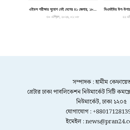
এইডস পরীক্ষার সুযোগ নেই দেশের ৪১ জেলায়, ১৮...
বিএমইউর উপ-উপাচা
৩০ এপ্রিল, ২০২৬, ০১:০৮
২২ এপ
সম্পাদক : হামীম কেফায়ে
গ্রেটার ঢাকা পাবলিকেশন নিউমার্কেট সিটি কমপ্লেক
নিউমার্কেট, ঢাকা ১২০৫
যোগাযোগ : +8801712813
ইমেইল : news@pran24.