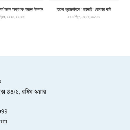
র্য হলেন অধ্যাপক নজরুল ইসলাম
হামের প্রাদুর্ভাবকে ‘মহামারি’ ঘোষণার দাবি
্রিল, ২০২৬, ০২:৩৬
১৯ এপ্রিল, ২০২৬, ০১:২৭
ত
্স ৪৪/১, রহিম স্কয়ার
999
com