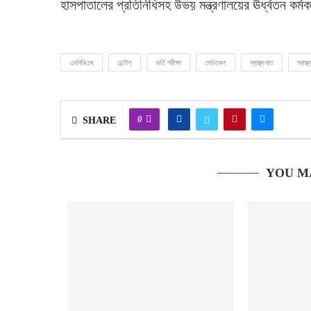
হাসপাতালের প্রতিনিধিসহ উভয় মন্ত্রণালয়ের ঊর্ধ্বতন কর্মকর
এমবিবিএস
ডেন্টাল
ভর্তি পরীক্ষা
মেডিকেল
স্বাস্থ্যখাত
স্বাস্থ্
0
SHARE
YOU M