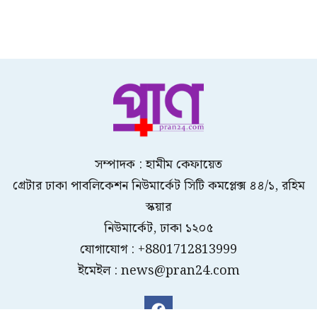
সম্পাদক : হামীম কেফায়েত
গ্রেটার ঢাকা পাবলিকেশন নিউমার্কেট সিটি কমপ্লেক্স ৪৪/১, রহিম
স্কয়ার
নিউমার্কেট, ঢাকা ১২০৫
যোগাযোগ : +8801712813999
ইমেইল : news@pran24.com