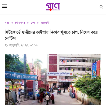
খবর
খোঁজখবর
দেশ
রাজধানী
মিটফোর্ডে ছাত্রীদের ভাইভায় নিকাব খুলতে চাপ, নিষেধ করে
নোটিস
২৮ জানুয়ারি, ২০২৫, ০১:১৯