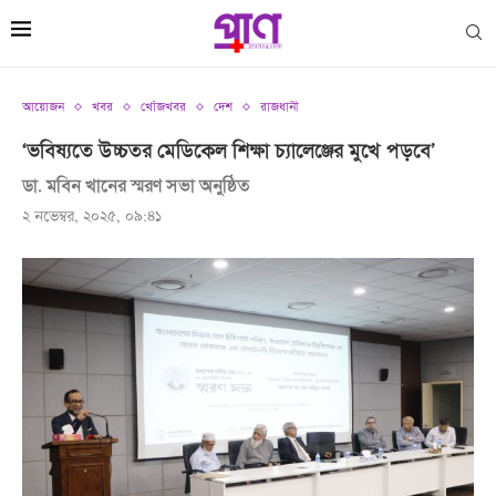
আয়োজন
খবর
খোঁজখবর
দেশ
রাজধানী
‘ভবিষ্যতে উচ্চতর মেডিকেল শিক্ষা চ্যালেঞ্জের মুখে পড়বে’
ডা. মবিন খানের স্মরণ সভা অনুষ্ঠিত
২ নভেম্বর, ২০২৫, ০৯:৪১