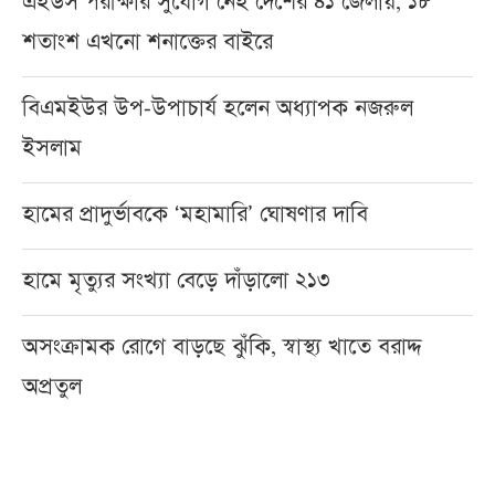
এইডস পরীক্ষার সুযোগ নেই দেশের ৪১ জেলায়, ১৮
শতাংশ এখনো শনাক্তের বাইরে
বিএমইউর উপ-উপাচার্য হলেন অধ্যাপক নজরুল
ইসলাম
হামের প্রাদুর্ভাবকে ‘মহামারি’ ঘোষণার দাবি
হামে মৃত্যুর সংখ্যা বেড়ে দাঁড়ালো ২১৩
অসংক্রামক রোগে বাড়ছে ঝুঁকি, স্বাস্থ্য খাতে বরাদ্দ
অপ্রতুল