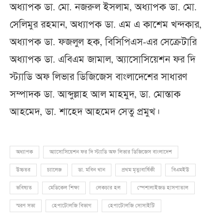
অধ্যাপক ডা. মো. নজরুল ইসলাম, অধ্যাপক ডা. মো.
সেলিমুর রহমান, অধ্যাপক ডা. এম এ কাশেম খন্দকার,
অধ্যাপক ডা. ফজলুল হক, বিসিপিএস-এর সেক্রেটারি
অধ্যাপক ডা. এবিএম জামাল, অ্যাসোসিয়েশন ফর দি
স্ট্যাডি অফ লিভার ডিজিজেস বাংলাদেশের সাধারণ
সম্পাদক ডা. আব্দুল্লাহ আল মাহমুদ, ডা. মোস্তাক
আহমেদ, ডা. শাহেদ আহমেদ সেতু প্রমুখ।
অধ্যাপক
অ্যাসোসিয়েশন ফর দি স্ট্যাডি অফ লিভার ডিজিজেস বাংলাদেশ
উচ্চতর
চ্যালেঞ্জ
ডা. মবিন খান
প্রথম মৃত্যুবার্ষিকী
বিএমইউ
ভবিষ্যত
মেডিকেল শিক্ষা
লেকচার হল
স্পেশালাইজড হাসপাতাল
স্মরণ সভা
হেপাটোলজি বিভাগ
হেপাটোলজি সোসাইটি