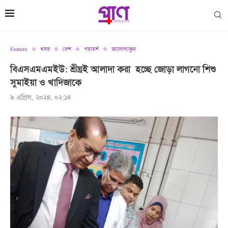
Feature
খবর
দেশ
পরামর্শ
ভালোথাকুন
বিএসএমএমইউ: শ্রীঘ্রই আলাদা করা হচ্ছে জোড়া লাগনো শিশু
সুমাইয়া ও খাদিজাকে
৯ এপ্রিল, ২০২৪, ০২:১৪