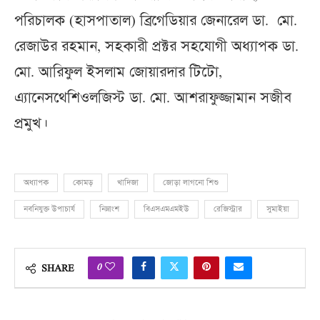
পরিচালক (হাসপাতাল) ব্রিগেডিয়ার জেনারেল ডা. মো.
রেজাউর রহমান, সহকারী প্রক্টর সহযোগী অধ্যাপক ডা.
মো. আরিফুল ইসলাম জোয়ারদার টিটো,
এ্যানেসথেশিওলজিস্ট ডা. মো. আশরাফুজ্জামান সজীব
প্রমুখ।
অধ্যাপক
কোমড়
খাদিজা
জোড়া লাগনো শিশু
নবনিযুক্ত উপাচার্য
নিম্নাংশ
বিএসএমএমইউ
রেজিস্ট্রার
সুমাইয়া
0
SHARE