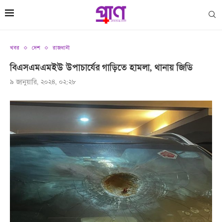
খবর
দেশ
রাজধানী
বিএসএমএমইউ উপাচার্যের গাড়িতে হামলা, থানায় জিডি
৯ জানুয়ারি, ২০২৪, ০২:২৮