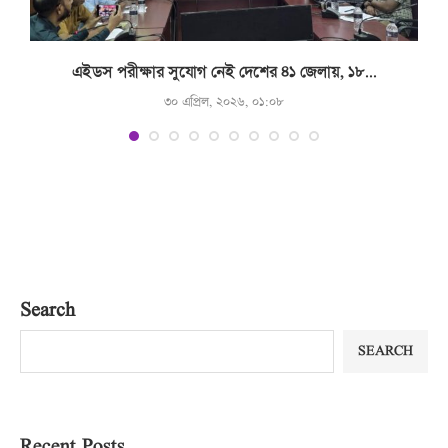
.
এইডস পরীক্ষার সুযোগ নেই দেশের ৪১ জেলায়, ১৮...
৩০ এপ্রিল, ২০২৬, ০১:০৮
Search
SEARCH
Recent Posts