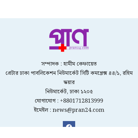
সম্পাদক : হামীম কেফায়েত
গ্রেটার ঢাকা পাবলিকেশন নিউমার্কেট সিটি কমপ্লেক্স ৪৪/১, রহিম
স্কয়ার
নিউমার্কেট, ঢাকা ১২০৫
যোগাযোগ : +8801712813999
ইমেইল : news@pran24.com