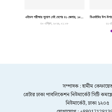
 অনিয়মের কারণে
এইডস পরীক্ষার সুযোগ নেই দেশের ৪১ জেলায়, ১৮...
বিএমইউর উপ-উপাচা
৩০ এপ্রিল, ২০২৬, ০১:০৮
২২ এপ
৫২
সম্পাদক : হামীম কেফায়ে
গ্রেটার ঢাকা পাবলিকেশন নিউমার্কেট সিটি কমপ্লেক
নিউমার্কেট, ঢাকা ১২০৫
যোগাযোগ : +8801712813