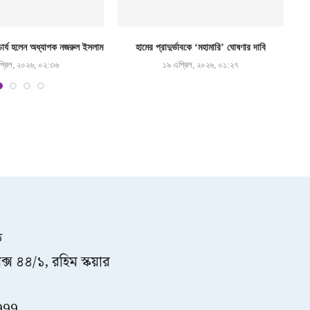
র্য হলেন অধ্যাপক নজরুল ইসলাম
হামের প্রাদুর্ভাবকে ‘মহামারি’ ঘোষণার দাবি
্রিল, ২০২৬, ০২:৩৬
১৯ এপ্রিল, ২০২৬, ০১:২৭
ত
্স ৪৪/১, রহিম স্কয়ার
999