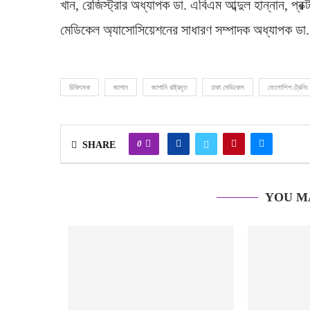
খান, রেজিস্ট্রার অধ্যাপক ডা. এবিএম আব্দুল হান্নান, প্র
মেডিকেল অ্যাসোসিয়েশনের সাধারণ সম্পাদক অধ্যাপক ডা. 
চিকিৎসক
জাপান
জাপানি রাষ্ট্রদূত
ঢাকা মেডিকেল
ফেলোশিপ ট্রেনিং
0
SHARE
YOU M