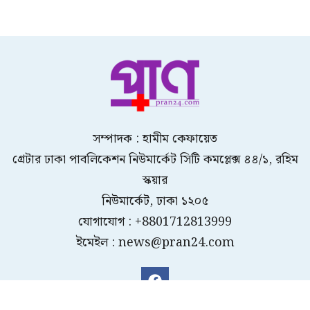
সম্পাদক : হামীম কেফায়েত
গ্রেটার ঢাকা পাবলিকেশন নিউমার্কেট সিটি কমপ্লেক্স ৪৪/১, রহিম
স্কয়ার
নিউমার্কেট, ঢাকা ১২০৫
যোগাযোগ : +8801712813999
ইমেইল : news@pran24.com