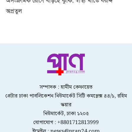
অসংক্রামক রোগে বাড়ছে ঝুঁকি, স্বাস্থ্য খাতে বরাদ্দ
অপ্রতুল
সম্পাদক : হামীম কেফায়েত
গ্রেটার ঢাকা পাবলিকেশন নিউমার্কেট সিটি কমপ্লেক্স ৪৪/১, রহিম
স্কয়ার
নিউমার্কেট, ঢাকা ১২০৫
যোগাযোগ : +8801712813999
ইমেইল : news@pran24.com