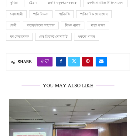
কুমিল্লা
চট্টগ্রাম
জরুরি ওষুধপত্রসরবরাহ
জরুরি প্রাথমিক চিকিৎসাসেবা
নোয়াখালী
পানি বিতরণ
পানিবন্দি
পারিবারিক যোগাযোগ
ফেনী
বন্যাদুর্গতদের সহায়তা
বিশুদ্ধ খাবার
মানুষ উদ্ধার
যুব স্বেচ্ছাসেবক
রেড ক্রিসেন্ট সোসাইটি
শুকনো খাবার
0
SHARE
YOU MAY ALSO LIKE