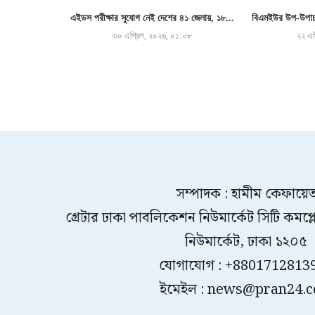
এইডস পরীক্ষার সুযোগ নেই দেশের ৪১ জেলায়, ১৮...
বিএমইউর উপ-উপাচা
৩০ এপ্রিল, ২০২৬, ০১:০৮
২২ এপ
সম্পাদক : হামীম কেফায়ে
গ্রেটার ঢাকা পাবলিকেশন নিউমার্কেট সিটি কমপ্লেক
নিউমার্কেট, ঢাকা ১২০৫
যোগাযোগ : +8801712813
ইমেইল : news@pran24.