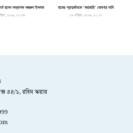
র্য হলেন অধ্যাপক নজরুল ইসলাম
হামের প্রাদুর্ভাবকে ‘মহামারি’ ঘোষণার দাবি
্রিল, ২০২৬, ০২:৩৬
১৯ এপ্রিল, ২০২৬, ০১:২৭
ত
্স ৪৪/১, রহিম স্কয়ার
999
com