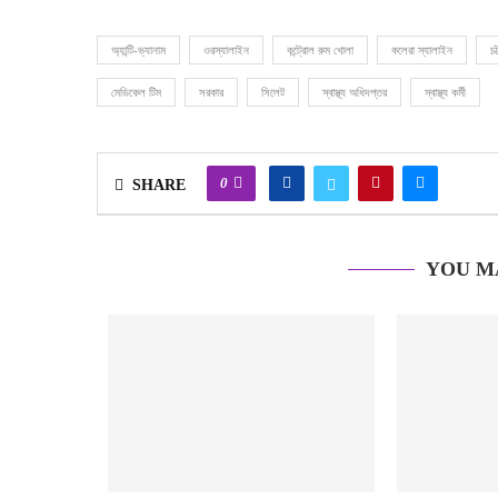
অ্যান্টি-ভ্যানাম
ওরস্যালাইন
কন্ট্রোল রুম খোলা
কলেরা স্যালাইন
চট
মেডিকেল টিম
সরকার
সিলেট
স্বাস্থ্য অধিদপ্তর
স্বাস্থ্য কর্মী
0
SHARE
YOU M