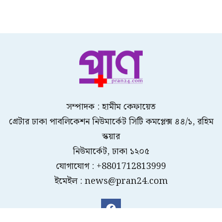
সম্পাদক : হামীম কেফায়েত
গ্রেটার ঢাকা পাবলিকেশন নিউমার্কেট সিটি কমপ্লেক্স ৪৪/১, রহিম
স্কয়ার
নিউমার্কেট, ঢাকা ১২০৫
যোগাযোগ : +8801712813999
ইমেইল : news@pran24.com