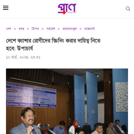
দেশ
খবর
টিপস
পরামর্শ
ভালোথাকুন
রাজধানী
দেশে ক্যান্সার রোগীদের স্ক্রিনিং করার দায়িত্ব নিতে
হবে: উপাচার্য
১০ মার্চ, ২০২৪, ২৩:৫১