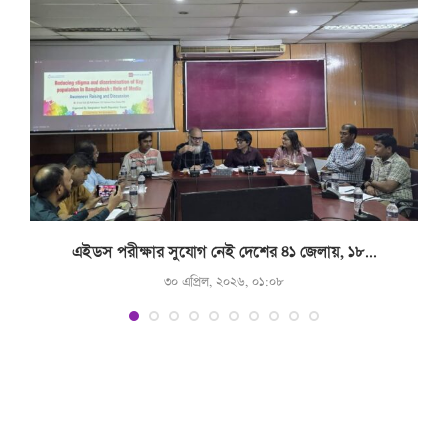
.
এইডস পরীক্ষার সুযোগ নেই দেশের ৪১ জেলায়, ১৮...
৩০ এপ্রিল, ২০২৬, ০১:০৮