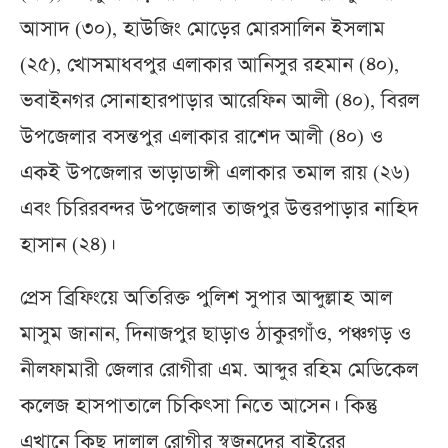
আসাদ (৩০), হাউজিং মোড়ের মোরসালিন ইসলাম
(২৫), খোসমাধবপুর এলাকার আনিসুর রহমান (৪০),
ভবাইনগর সোনাহারপাড়ার আরেফিন আলী (৪০), বিরল
উপজেলার বসন্তপুর এলাকার রাশেদ আলী (৪০) ও
একই উপজেলার ভাড়াডাঙ্গী এলাকার তমাল রায় (২৬)
এবং চিরিরবন্দর উপজেলার তাজপুর উত্তরপাড়ার নাহিদ
হাসান (২৪)।
প্রেস ব্রিফিংয়ে অতিরিক্ত পুলিশ সুপার আব্দুল্লাহ আল
মাসুম জানান, দিনাজপুর ছাড়াও ঠাকুরগাঁও, পঞ্চগড় ও
নীলফামারী জেলার রোগীরা এম. আব্দুর রহিম মেডিকেল
কলেজ হাসপাতালে চিকিৎসা নিতে আসেন। কিন্তু
এখানে কিছু দালাল রোগীর স্বজনদের বাইরের