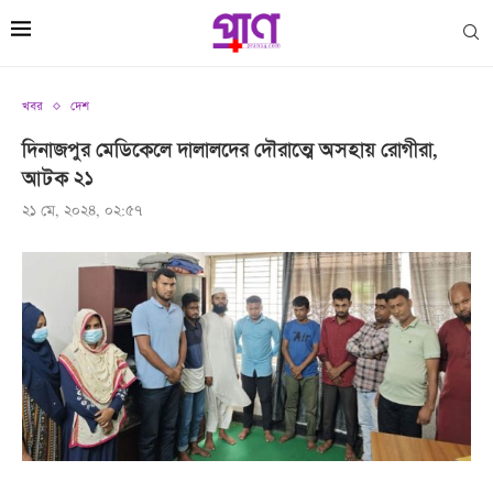
খবর
দেশ
দিনাজপুর মেডিকেলে দালালদের দৌরাত্মে অসহায় রোগীরা,
আটক ২১
২১ মে, ২০২৪, ০২:৫৭