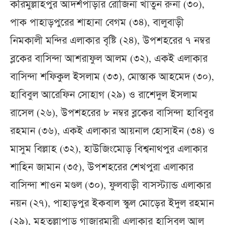
করিমুল্লাহপুর আদর্শপাড়ার রোজিনা খাতুন রুনা (৩০),
পাক পাহাড়পুরের শাহানা বেগম (৩৪), বালুবাড়ী
নিমকালী মন্দির এলাকার বৃষ্টি (২৪), উপশহরের ৭ নম্বর
ব্লকের বাসিন্দা আশরাফুল আলম (৩২), একই এলাকার
বাসিন্দা শফিকুল ইসলাম (৩৩), মোস্তাক আহমেদ (৩০),
হাবিবুল আরেফিন সোহাগ (২৯) ও রাশেদুল ইসলাম
রাসেল (২৬), উপশহরের ৮ নম্বর ব্লকের বাসিন্দা হাবিবুর
রহমান (৩৬), একই এলাকার আয়নাল হোসাইন (৩৪) ও
মাসুম বিল্লাহ (৩২), হাউজিংমোড় বিশ্বনাথপুর এলাকার
শাহিন জামান (৩৫), উপশহরের শেখপুরা এলাকার
বাসিন্দা শাওন মণ্ডল (৩০), ফুলবাড়ী বাসস্ট্যান্ড এলাকার
নয়ন (২৭), পাহাড়পুর ইকবাল স্কুল মোড়ের ইদুল রহমান
(২৯), মহতুল্লাপাড় গাজারমারী এলাকার হাসিবুল আল