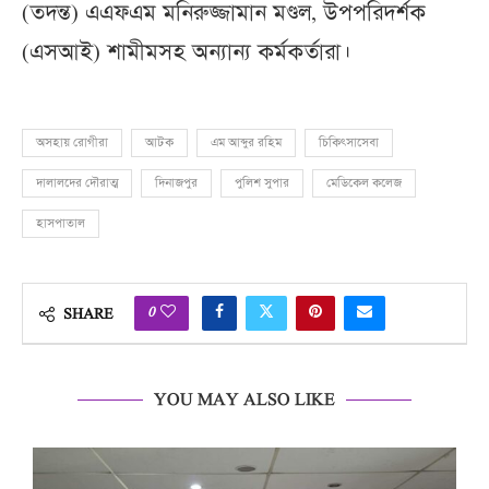
(তদন্ত) এএফএম মনিরুজ্জামান মণ্ডল, উপপরিদর্শক
(এসআই) শামীমসহ অন্যান্য কর্মকর্তারা।
অসহায় রোগীরা
আটক
এম আব্দুর রহিম
চিকিৎসাসেবা
দালালদের দৌরাত্ম
দিনাজপুর
পুলিশ সুপার
মেডিকেল কলেজ
হাসপাতাল
0
SHARE
YOU MAY ALSO LIKE