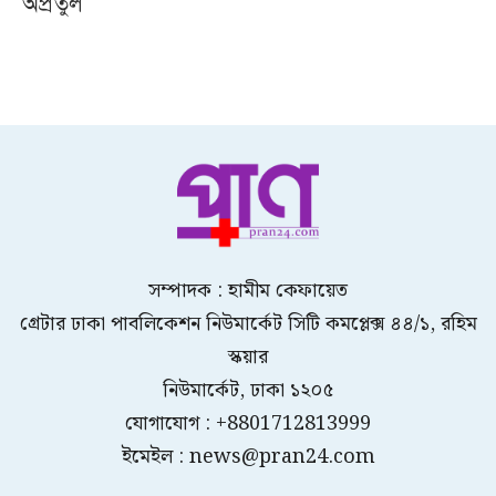
অপ্রতুল
সম্পাদক : হামীম কেফায়েত
গ্রেটার ঢাকা পাবলিকেশন নিউমার্কেট সিটি কমপ্লেক্স ৪৪/১, রহিম
স্কয়ার
নিউমার্কেট, ঢাকা ১২০৫
যোগাযোগ : +8801712813999
ইমেইল : news@pran24.com