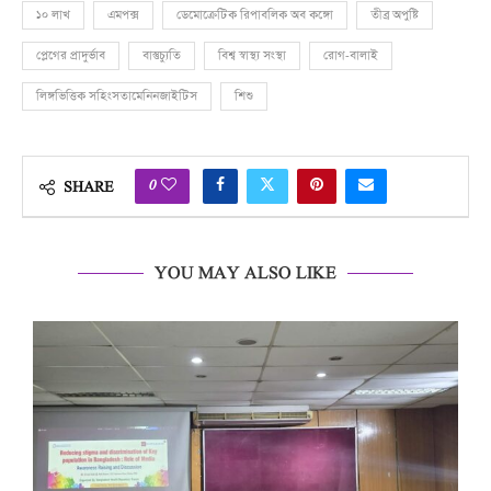
১০ লাখ
এমপক্স
ডেমোক্রেটিক রিপাবলিক অব কঙ্গো
তীব্র অপুষ্টি
প্লেগের প্রাদুর্ভাব
বাস্তুচ্যুতি
বিশ্ব স্বাস্থ্য সংস্থা
রোগ-বালাই
লিঙ্গভিত্তিক সহিংসতামেনিনজাইটিস
শিশু
0
SHARE
YOU MAY ALSO LIKE