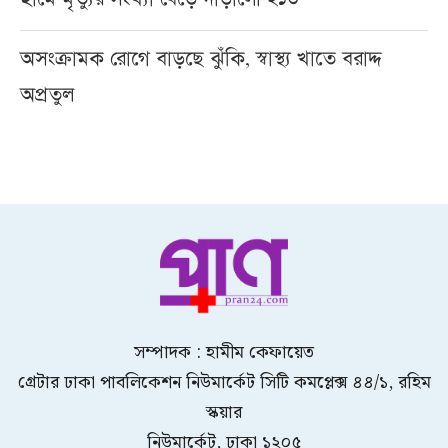
হামে মৃত্যুর সংখ্যা বেড়ে দাঁড়ালো ২১৩
অসংক্রামক রোগে বাড়ছে ঝুঁকি, স্বাস্থ্য খাতে বরাদ্দ
অপ্রতুল
সম্পাদক : হামীম কেফায়েত
গ্রেটার ঢাকা পাবলিকেশন নিউমার্কেট সিটি কমপ্লেক্স ৪৪/১, রহিম
স্কয়ার
নিউমার্কেট, ঢাকা ১২০৫