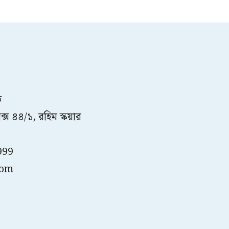
ত
্স ৪৪/১, রহিম স্কয়ার
999
com