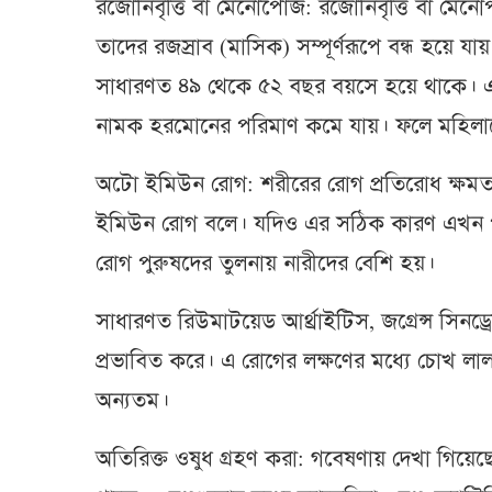
রজোনিবৃত্তি বা মেনোপোজ: রজোনিবৃত্তি বা ম
তাদের রজস্রাব (মাসিক) সম্পূর্ণরূপে বন্ধ হয়ে 
সাধারণত ৪৯ থেকে ৫২ বছর বয়সে হয়ে থাকে। এ 
নামক হরমোনের পরিমাণ কমে যায়। ফলে মহিলাদের
অটো ইমিউন রোগ: শরীরের রোগ প্রতিরোধ ক্ষম
ইমিউন রোগ বলে। যদিও এর সঠিক কারণ এখন পর্যন
রোগ পুরুষদের তুলনায় নারীদের বেশি হয়।
সাধারণত রিউমাটয়েড আর্থ্রাইটিস, জগ্রেন্স স
প্রভাবিত করে। এ রোগের লক্ষণের মধ্যে চোখ লাল হও
অন্যতম।
অতিরিক্ত ওষুধ গ্রহণ করা: গবেষণায় দেখা গিয়েছে