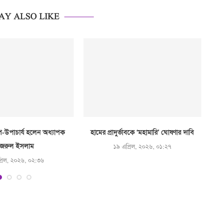
AY ALSO LIKE
উপাচার্য হলেন অধ্যাপক
হামের প্রাদুর্ভাবকে ‘মহামারি’ ঘোষণার দাবি
জরুল ইসলাম
১৯ এপ্রিল, ২০২৬, ০১:২৭
্রিল, ২০২৬, ০২:৩৬