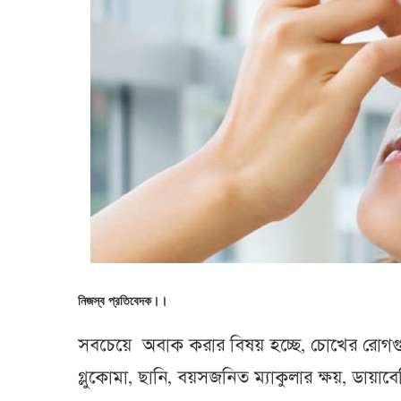
নিজস্ব প্রতিবেদক।।
সবচেয়ে অবাক করার বিষয় হচ্ছে, চোখের রোগগুল
গ্লুকোমা, ছানি, বয়সজনিত ম্যাকুলার ক্ষয়, ডায