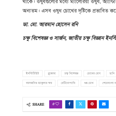
থাকে। ওষুধগুলোর মধ্যে ম্যালেরিয়া ওষুধ, অ্যান্টি
অন্যতম। এসব ওষুধ চোখের দৃষ্টিকে প্রভাবিত ক
ডা. মো. আরমান হোসেন রনি
চক্ষু বিশেষজ্ঞ ও সার্জন, জাতীয় চক্ষু বিজ্ঞান 
ইনস্টিটিউট
গ্লুকোমা
চক্ষু বিশেষজ্ঞ
চোখের রোগ
ছানি
বয়সজনিত ম্যাকুলার ক্ষয়
রেটিনোপ্যাথি
শুষ্ক চোখ
শেরেবাংলা 
0
SHARE