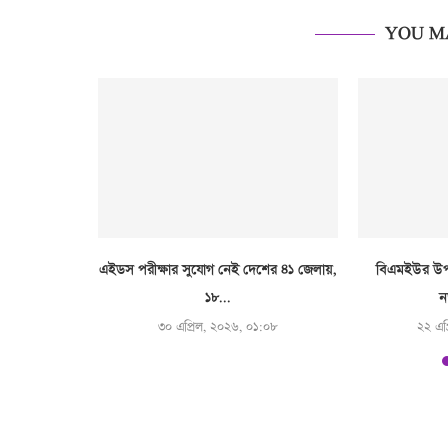
YOU M
যান, অনিয়মের
এইডস পরীক্ষার সুযোগ নেই দেশের ৪১ জেলায়,
বিএমইউর উপ-
..
১৮...
ন
:৫২
৩০ এপ্রিল, ২০২৬, ০১:০৮
২২ এপ