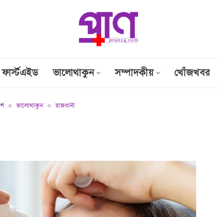
ফার্স্টএইড
ভালোথাকুন
সম্পাদকীয়
খোঁজখবর
্শ
ভালোথাকুন
রাজধানী