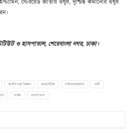
হিস্টামিন, স্টেরয়েড জাতীয় ওষুধ, দুশ্চিন্ত কমানোর ওষুধ
রেন।
ইনস্টিটিউট ও হাসপাতাল, শেরেবাংলা নগর, ঢাকা।
জাতীয় চক্ষু বিজ্ঞান
ডায়াবেটিক
থাইরয়েডজনিত
নারী
নগর
সার্জন
হাসপাতাল