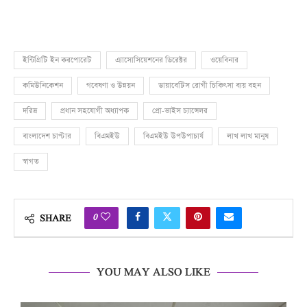
ইন্টিগ্রিটি ইন করপোরেট
এ্যাসোসিয়েশনের ডিরেক্টর
ওয়েবিনার
কমিউনিকেশন
গবেষণা ও উন্নয়ন
ডায়াবেটিস রোগী চিকিৎসা ব্যয় বহন
দরিদ্র
প্রধান সহযোগী অধ্যাপক
প্রো-ভাইস চ্যান্সেলর
বাংলাদেশ চাপ্টার
বিএমইউ
বিএমইউ উপউপাচার্য
লাখ লাখ মানুষ
স্বাগত
0
SHARE
YOU MAY ALSO LIKE