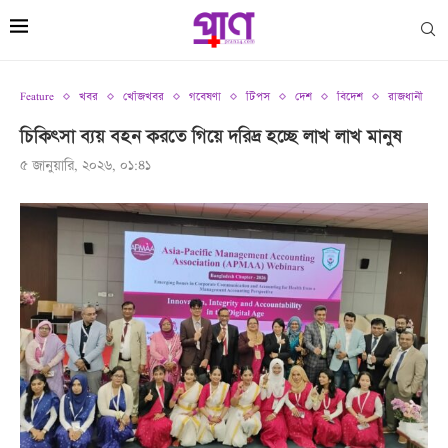
Feature
খবর
খোঁজখবর
গবেষণা
টিপস
দেশ
বিদেশ
রাজধানী
চিকিৎসা ব্যয় বহন করতে গিয়ে দরিদ্র হচ্ছে লাখ লাখ মানুষ
৫ জানুয়ারি, ২০২৬, ০১:৪১