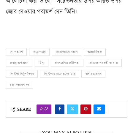
আলোচনা করা ভালো। সচেতনতার উপর আরও ওপর
জোর দেওয়ার পরামর্শ দেন তিনি।
৫৭ শতাংশ
অস্ত্রোপচার
অস্ত্রোপচারে সন্তান
আন্তর্জাতিক
জরায়ু অপসারণ
টিস্যু
প্রসবজনিত জটিলতা
প্রসবের পরবর্তী আঘাত
ফিস্টুলা নির্মূল দিবস
ফিস্টুলায় আক্রান্তদের হার
বাধাগ্রস্ত প্রসব
রক্ত সঞ্চালন বন্ধ
0
SHARE
YOU MAY ALSO LIKE