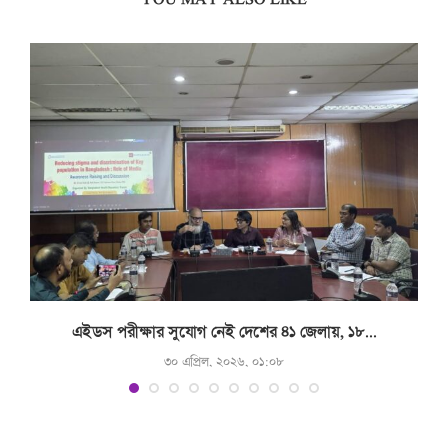
.
এইডস পরীক্ষার সুযোগ নেই দেশের ৪১ জেলায়, ১৮...
৩০ এপ্রিল, ২০২৬, ০১:০৮