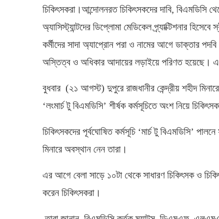
চিকিৎসকরা।আন্দোলনরত চিকিৎসকদের দাবি, বিএমডিসি থে
অ্যাসিস্ট্যান্টদের ডিপ্লোমা মেডিকেল প্র্যাক্টিশনার হিসেব
কর্মীদের সাদা অ্যাপ্রোন পরা ও নামের আগে ডাক্তার প
অস্তিত্ব ও অধিকার আদায়ের লড়াইয়ে পরিণত হয়েছে। এ
বুধবার (২১ আগস্ট) দুপুরে রাজধানীর কেন্দ্রীয় শহীদ মিনা
‘লংমার্চ টু বিএমডিসি’ শীর্ষক কর্মসূচিতে অংশ নিয়ে চিকি
চিকিৎসকদের পূর্বঘোষিত কর্মসূচি ‘মার্চ টু বিএমডিসি’ পাল
মিনারে অবস্থান নেন তারা।
এর আগে বেলা সাড়ে ১০টা থেকে সাধারণ চিকিৎসক ও চিকিৎসা শ
করেন চিকিৎসকরা।
তারা জানান, বিএমডিসি কর্তৃক ম্যাটস, ডিএমএফ, এলএমএফ 