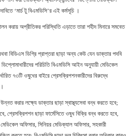
াবিতে ‘মার্চ টু বিএমডিসি’র এই কর্মসূচি ।
 পালন করায় অপ্রীতিকর পরিস্থিতি এড়াতে তারা শহীদ মিনারে সমবেত
বা বিডিএস ডিগ্রি প্রাপ্তরা ছাড়া অন্য কেউ যেন ডাক্তার পদবি
সা ডিপ্লোমাধারীদের পরিচিতি বিএমডিসি আইন অনুযায়ী মেডিকেল
্ধারিত ৭৩টি ওষুধের বাইরে প্রেসক্রিপশনকারীদের বিরুদ্ধে
া।
ন্নত করার লক্ষ্যে ডাক্তার ছাড়া স্বাস্থ্যসেবা বন্ধ করতে হবে;
 হবে, প্রেসক্রিপশন ছাড়া ফার্মেসিতে ওষুধ বিক্রি বন্ধ করতে হবে,
( মেডিকেল অফিসার, সিনিয়র মেডিক্যাল অফিসার, সহকারী
নিশ্চিত করতে হবে; বিএমডিসি ছাড়া ভুল চিকিৎসা বলার অধিকার কারও