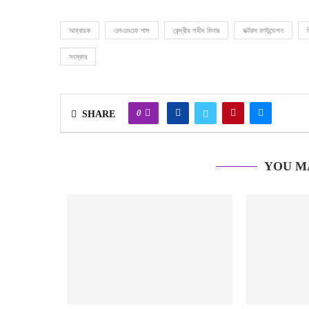
আহ্বায়ক
এলএমএফ পাস
কেন্দ্রীয় শহীদ মিনার
ডক্টরস ফাউন্ডেশন
সংস্কার
0
SHARE
YOU M