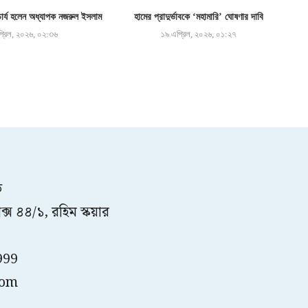
র্য হলেন অধ্যাপক নজরুল ইসলাম
হামের প্রাদুর্ভাবকে ‘মহামারি’ ঘোষণার দাবি
্রিল, ২০২৬, ০২:৩৬
১৯ এপ্রিল, ২০২৬, ০১:২৭
ত
্স ৪৪/১, রহিম স্কয়ার
999
com