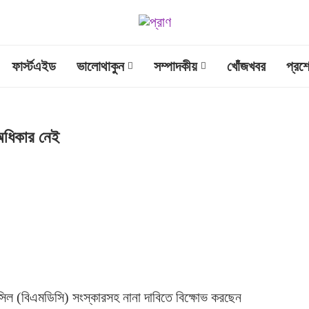
ফার্স্টএইড
ভালোথাকুন
সম্পাদকীয়
খোঁজখবর
প্রশ
অধিকার নেই
উন্সিল (বিএমডিসি) সংস্কারসহ নানা দাবিতে বিক্ষোভ করছেন