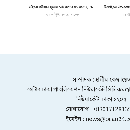
এইডস পরীক্ষার সুযোগ নেই দেশের ৪১ জেলায়, ১৮...
বিএমইউর উপ-উপাচা
৩০ এপ্রিল, ২০২৬, ০১:০৮
২২ এপ
সম্পাদক : হামীম কেফায়ে
গ্রেটার ঢাকা পাবলিকেশন নিউমার্কেট সিটি কমপ্লেক
নিউমার্কেট, ঢাকা ১২০৫
যোগাযোগ : +8801712813
ইমেইল : news@pran24.