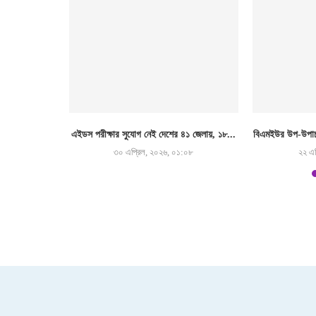
 ডক্টরস কেয়ার
এইডস পরীক্ষার সুযোগ নেই দেশের ৪১ জেলায়, ১৮...
বিএমইউর উপ-উপাচা
া
৩০ এপ্রিল, ২০২৬, ০১:০৮
২২ এপ
৩৯