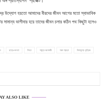
ম অঙ্গ প্রতিস্থাপন’ প্রজেক্ট।
্ষুদ্র উদ্যোগ হয়তো আমাদের বীরদের জীবন আগের মতো স্বাভাবিক
র সামান্য ভাগীদার হয়ে তাদের জীবন চলার কঠিন পথ কিছুটা হলেও
ন
ছাত্র-জনতা
নিহত
পঙ্গুত্ব বরণকারী
পরম শ্রদ্ধা
বিনামূল্যে কৃত্রিম
AY ALSO LIKE