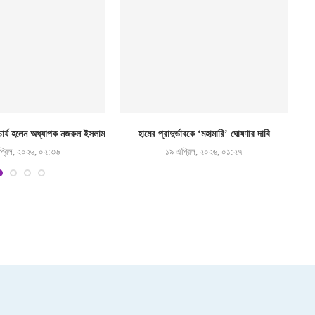
র্য হলেন অধ্যাপক নজরুল ইসলাম
হামের প্রাদুর্ভাবকে ‘মহামারি’ ঘোষণার দাবি
্রিল, ২০২৬, ০২:৩৬
১৯ এপ্রিল, ২০২৬, ০১:২৭