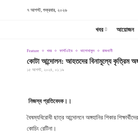
৭ আগস্ট, শুক্রবার, ২০২৬
খবর
আয়োজন
Feature
খবর
ফার্স্টএইড
ভালোথাকুন
রাজধানী
কোটা আন্দোলন: আহতদের বিনামূল্যে কৃত্রিম অঙ্
১৫ আগস্ট, ২০২৪, ০১:১৯
নিজস্ব প্রতিবেদক।।
বৈষম্যবিরোধী ছাত্র আন্দোলনে অঙ্গহানির শিকার শিক্ষার্থীদ
কোচিং রেটিনা।