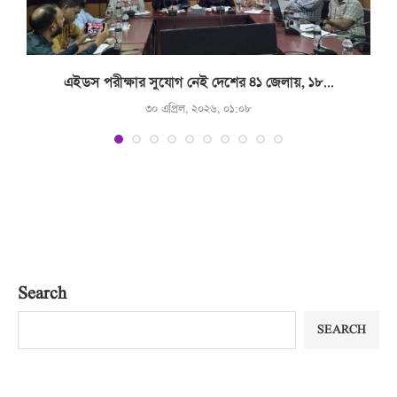
.
এইডস পরীক্ষার সুযোগ নেই দেশের ৪১ জেলায়, ১৮...
৩০ এপ্রিল, ২০২৬, ০১:০৮
Search
SEARCH