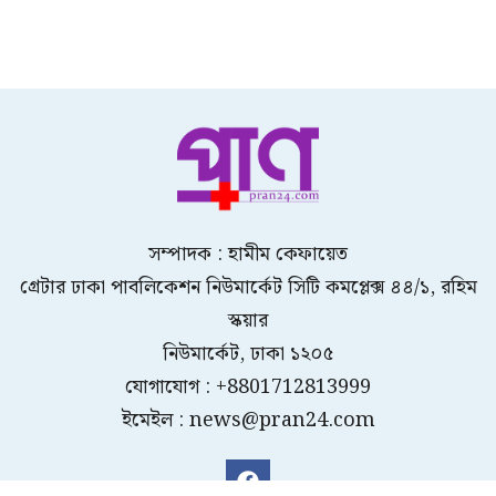
সম্পাদক : হামীম কেফায়েত
গ্রেটার ঢাকা পাবলিকেশন নিউমার্কেট সিটি কমপ্লেক্স ৪৪/১, রহিম
স্কয়ার
নিউমার্কেট, ঢাকা ১২০৫
যোগাযোগ : +8801712813999
ইমেইল : news@pran24.com