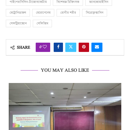
পাইপেরাসিলিন-টাজোব্যাকটাম
বিশেষজ্ঞ চিকিৎসক
ভ্যানকোমাইসিন
মেট্রোনিডাজল
মেরোপেনেম
রোগীর শরীর
সিপ্রোফ্লক্সাসিন
সেফট্রিয়াক্সোন
সেফিক্সিম
0
SHARE
YOU MAY ALSO LIKE