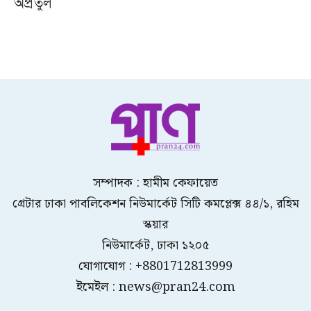
অপ্রতুল
সম্পাদক : হামীম কেফায়েত
গ্রেটার ঢাকা পাবলিকেশন নিউমার্কেট সিটি কমপ্লেক্স ৪৪/১, রহিম
স্কয়ার
নিউমার্কেট, ঢাকা ১২০৫
যোগাযোগ : +8801712813999
ইমেইল : news@pran24.com