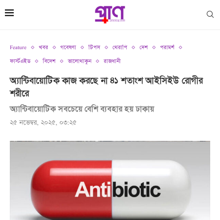
Feature
খবর
গবেষণা
টিপস
থেরাপি
দেশ
পরামর্শ
ফার্স্টএইড
বিদেশ
ভালোথাকুন
রাজধানী
অ্যান্টিবায়োটিক কাজ করছে না ৪১ শতাংশ আইসিইউ রোগীর
শরীরে
অ্যান্টিবায়োটিক সবচেয়ে বেশি ব্যবহার হয় ঢাকায়
২৫ নভেম্বর, ২০২৫, ০৩:২৫