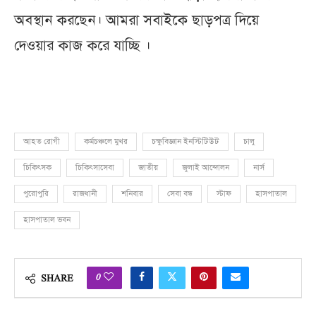
অবস্থান করছেন। আমরা সবাইকে ছাড়পত্র দিয়ে
দেওয়ার কাজ করে যাচ্ছি ।
আহত রোগী
কর্মচঞ্চলে মুখর
চক্ষুবিজ্ঞান ইনস্টিটিউট
চালু
চিকিৎসক
চিকিৎসাসেবা
জাতীয়
জুলাই আন্দোলন
নার্স
পুরোপুরি
রাজধানী
শনিবার
সেবা বন্ধ
স্টাফ
হাসপাতাল
হাসপাতাল ভবন
0
SHARE