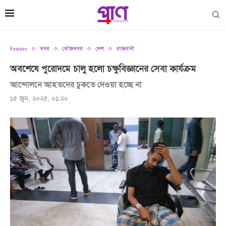
Feature
খবর
খোঁজখবর
দেশ
রাজধানী
অবশেষে পুরোদমে চালু হলো চক্ষুবিজ্ঞানের সেবা কার্যক্রম
আন্দোলনে আহতদের ঢুকতে দেওয়া হচ্ছে না
১৫ জুন, ২০২৫, ০১:২০