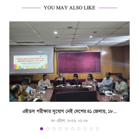
YOU MAY ALSO LIKE
.
এইডস পরীক্ষার সুযোগ নেই দেশের ৪১ জেলায়, ১৮...
৩০ এপ্রিল, ২০২৬, ০১:০৮