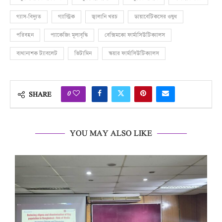
গ্যাস-বিদ্যুত
গ্যাস্ট্রিক
জ্বালানি খরচ
ডায়াবেটিকসের ওষুধ
পরিবহন
প্যাকেজিং মূল্যবৃদ্ধি
বেক্সিমকো ফার্মাসিউটিক্যালস
ব্যথানাশক ট্যাবলেট
ভিটামিন
স্কয়ার ফার্মাসিউটিক্যালস
0
SHARE
YOU MAY ALSO LIKE