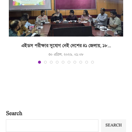
.
এইডস পরীক্ষার সুযোগ নেই দেশের ৪১ জেলায়, ১৮...
৩০ এপ্রিল, ২০২৬, ০১:০৮
Search
SEARCH