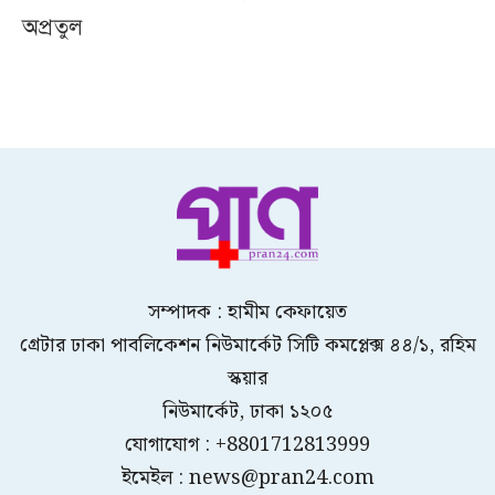
অপ্রতুল
সম্পাদক : হামীম কেফায়েত
গ্রেটার ঢাকা পাবলিকেশন নিউমার্কেট সিটি কমপ্লেক্স ৪৪/১, রহিম
স্কয়ার
নিউমার্কেট, ঢাকা ১২০৫
যোগাযোগ : +8801712813999
ইমেইল : news@pran24.com