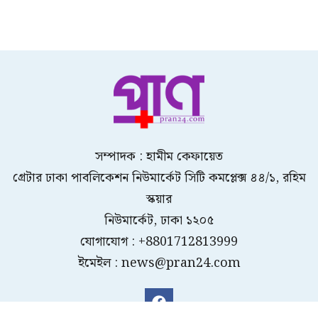
সম্পাদক : হামীম কেফায়েত
গ্রেটার ঢাকা পাবলিকেশন নিউমার্কেট সিটি কমপ্লেক্স ৪৪/১, রহিম
স্কয়ার
নিউমার্কেট, ঢাকা ১২০৫
যোগাযোগ : +8801712813999
ইমেইল : news@pran24.com