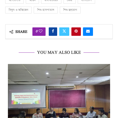
আগারগাঁও
আগুন
ইনস্টিটিউট
কেন্দ্র
বাংলাদেশ
বিদ্যুৎ ও অক্সিজেন
শিশু হাসপাতাল
শিশু হৃদ্‌রোগ
0
SHARE
YOU MAY ALSO LIKE