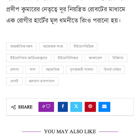
প্রদীপ কুমারের নেতৃত্বে দূর নিয়ন্ত্রিত রোবটের মাধ্যমে
এক রোগীর হার্টের মূল ধমনীতে রিংও পরানো হয়।
আন্তর্জাতিক মহল
আয়োজক সংস্থা
ইউরোপভিত্তিক
ইউরোপিয়ান কার্ডিওভাস্কুলার
ইউরোসিসিআর
কনফারেন্স
চিকিৎসা
প্রশংসা
ফান্স
বহুজাতিক
যুগান্তকারী সাফল্য
রিসার্চ সেন্টার
রোবট
হৃদরোগ হাসপাতাল
0
SHARE
YOU MAY ALSO LIKE