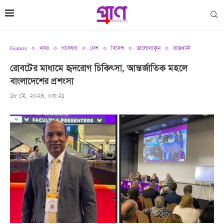
Feature
খবর
গবেষণা
দেশ
বিদেশ
ভালোথাকুন
রাজধানী
রোবটের মাধ্যমে হৃদরোগ চিকিৎসা, আন্তর্জাতিক মহলে
বাংলাদেশের প্রশংসা
১৮ মে, ২০২৪, ০৩:২১