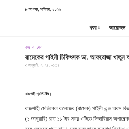
৮ আগস্ট, শনিবার, ২০২৬
খবর
আয়োজন
খবর
দেশ
রামেকের গাইনী চিকিৎসক ডা. আফরোজা খাতুন
৩ জানুয়ারি, ২০২৪, ০১:১৪
রাজশাহী প্রতিনিধি।।
রাজশাহী মেডিকেল কলেজের (রামেক) গাইনী এন্ড অবস ব
(১ জানুয়ারি) রাত ১১ টার সময় ওটিতে সিজারিয়ান অপা