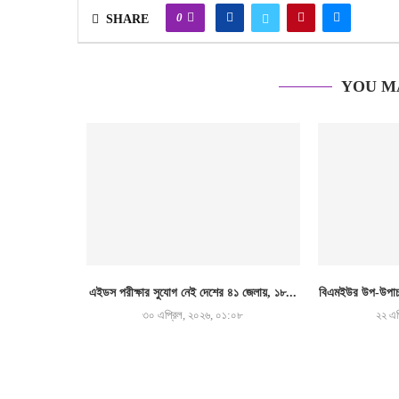
0
SHARE
YOU M
এইডস পরীক্ষার সুযোগ নেই দেশের ৪১ জেলায়, ১৮...
বিএমইউর উপ-উপাচা
৩০ এপ্রিল, ২০২৬, ০১:০৮
২২ এপ