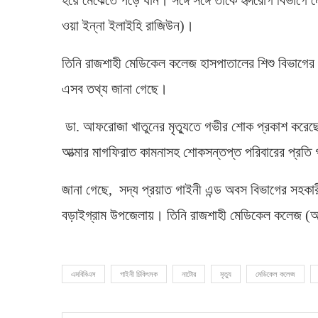
হয়ে মেঝেতে পড়ে যান। সঙ্গে সঙ্গে তাকে হৃদরোগ বিভাগে নে
ওয়া ইন্না ইলাইহি রাজিউন)।
তিনি রাজশাহী মেডিকেল কলেজ হাসপাতালের শিশু বিভাগের স
এসব তথ্য জানা গেছে।
ডা. আফরোজা খাতুনের মৃত্যুতে গভীর শোক প্রকাশ করেছে
আত্মার মাগফিরাত কামনাসহ শোকসন্তপ্ত পরিবারের প্রতি 
জানা গেছে, সদ্য প্রয়াত গাইনী এন্ড অবস বিভাগের সহকা
বড়াইগ্রাম উপজেলায়। তিনি রাজশাহী মেডিকেল কলেজ (
এমবিবিএস
গাইনী চিকিৎসক
নাটোর
মৃত্যু
মেডিকেল কলেজ