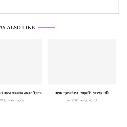
AY ALSO LIKE
র্য হলেন অধ্যাপক নজরুল ইসলাম
হামের প্রাদুর্ভাবকে ‘মহামারি’ ঘোষণার দাবি
্রিল, ২০২৬, ০২:৩৬
১৯ এপ্রিল, ২০২৬, ০১:২৭