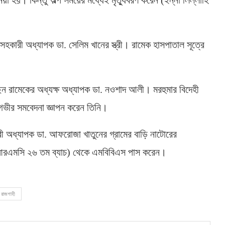
য়া হয়। কিন্তু অল্প সময়ের মধ্যেই মৃত্যুবরণ করেন (ইন্না লিল্লাহি
হকারী অধ্যাপক ডা. সেলিম খানের স্ত্রী। রামেক হাসপাতাল সূত্রে
ন রামেকের অধ্যক্ষ অধ্যাপক ডা. নওশাদ আলী। মরহুমার বিদেহী
গভীর সমবেদনা জ্ঞাপন করেন তিনি।
রী অধ্যাপক ডা. আফরোজা খাতুনের গ্রামের বাড়ি নাটোরের
আরএমসি ২৬ তম ব্যাচ) থেকে এমবিবিএস পাস করেন।
রাজশাহী