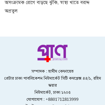
অসংক্রামক রোগে বাড়ছে ঝুঁকি, স্বাস্থ্য খাতে বরাদ্দ
অপ্রতুল
সম্পাদক : হামীম কেফায়েত
গ্রেটার ঢাকা পাবলিকেশন নিউমার্কেট সিটি কমপ্লেক্স ৪৪/১, রহিম
স্কয়ার
নিউমার্কেট, ঢাকা ১২০৫
যোগাযোগ : +8801712813999