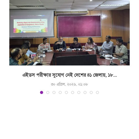
.
এইডস পরীক্ষার সুযোগ নেই দেশের ৪১ জেলায়, ১৮...
৩০ এপ্রিল, ২০২৬, ০১:০৮