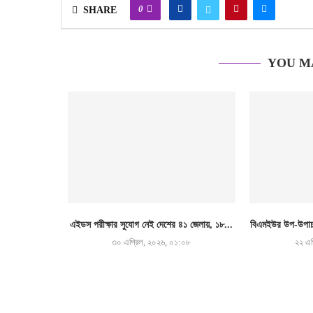
0
SHARE
YOU M
এইডস পরীক্ষার সুযোগ নেই দেশের ৪১ জেলায়, ১৮...
বিএমইউর উপ-উপাচা
৩০ এপ্রিল, ২০২৬, ০১:০৮
২২ এপ