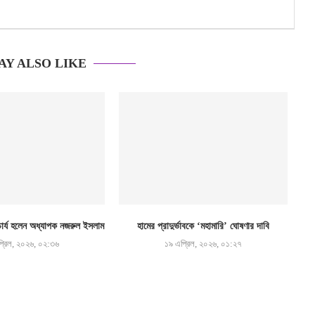
AY ALSO LIKE
র্য হলেন অধ্যাপক নজরুল ইসলাম
হামের প্রাদুর্ভাবকে ‘মহামারি’ ঘোষণার দাবি
্রিল, ২০২৬, ০২:৩৬
১৯ এপ্রিল, ২০২৬, ০১:২৭