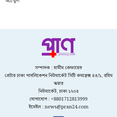
অপ্রতুল
সম্পাদক : হামীম কেফায়েত
গ্রেটার ঢাকা পাবলিকেশন নিউমার্কেট সিটি কমপ্লেক্স ৪৪/১, রহিম
স্কয়ার
নিউমার্কেট, ঢাকা ১২০৫
যোগাযোগ : +8801712813999
ইমেইল : news@pran24.com