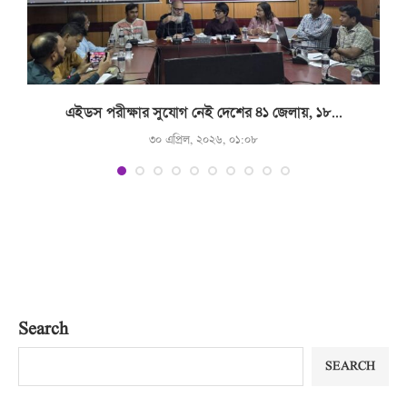
.
এইডস পরীক্ষার সুযোগ নেই দেশের ৪১ জেলায়, ১৮...
৩০ এপ্রিল, ২০২৬, ০১:০৮
Search
SEARCH